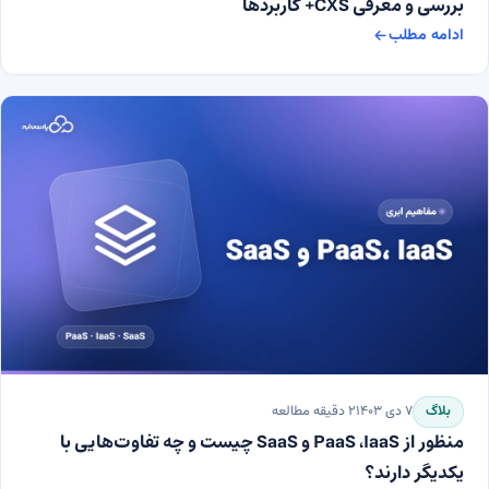
بررسی و معرفی CXS+ کاربردها
ادامه مطلب
بررسی و معرفی CXS+ کاربردها
بلاگ
۷ دی ۱۴۰۳
۲
دقیقه مطالعه
منظور از PaaS ،IaaS و SaaS چیست و چه تفاوت‌هایی با
یکدیگر دارند؟